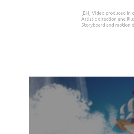
[EN] Video produced in c
Artistic direction and illu
Storyboard and motion d