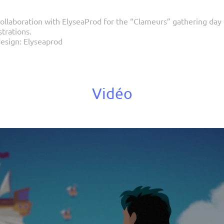
ollaboration with ElyseaProd for the “Clameurs” gathering day 
strations.
esign: Elyseaprod
Vidéo